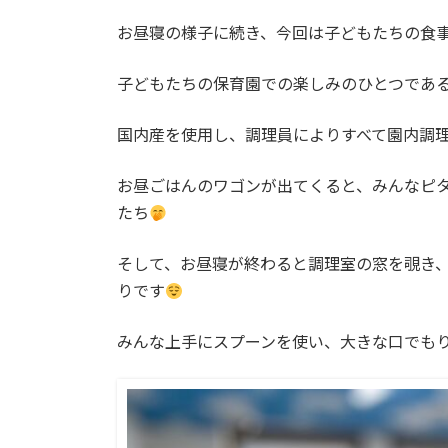
日
時
お昼寝の様子に続き、今回は子どもたちの食
:
子どもたちの保育園での楽しみのひとつであ
国内産を使用し、調理員によりすべて園内調
お昼ごはんのワゴンが出てくると、みんなピ
たち
そして、お昼寝が終わると調理室の窓を覗き
りです
みんな上手にスプーンを使い、大きな口でも