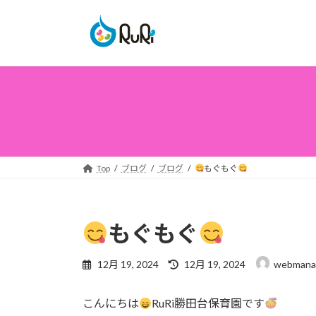
コ
ナ
ン
ビ
テ
ゲ
ン
ー
ツ
シ
へ
ョ
ス
ン
キ
に
ッ
移
プ
動
Top
ブログ
ブログ
もぐもぐ
もぐもぐ
最
12月 19, 2024
12月 19, 2024
webmana
終
更
こんにちは
RuRi勝田台保育園です
新