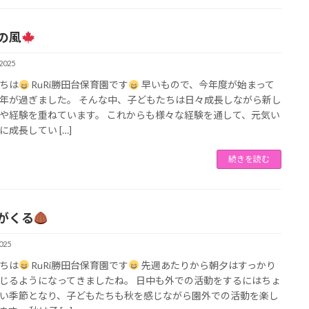
の風
2025
ちは
RuRi勝田台保育園です
早いもので、今年度が始まって
年が過ぎました。 そんな中、子どもたちは日々成長しながら新し
や経験を重ねています。 これからも様々な経験を通して、元気い
に成長してい […]
続きを読む
がくる
025
ちは
RuRi勝田台保育園です
先週あたりから朝夕はすっかり
じるようになってきましたね。 日中も外での活動をするにはちょ
い季節となり、子どもたちも秋を感じながら園外での活動を楽し