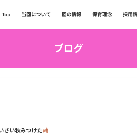
Top
当園について
園の情報
保育理念
採用
ブログ
いさい秋みつけた