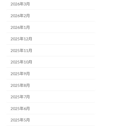
2026年3月
2026年2月
2026年1月
2025年12月
2025年11月
2025年10月
2025年9月
2025年8月
2025年7月
2025年6月
2025年5月