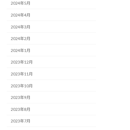
2024年5月
2024年4月
2024年3月
2024年2月
2024年1月
2023年12月
2023年11月
2023年10月
2023年9月
2023年8月
2023年7月