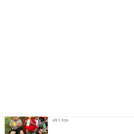
梅雨の合間
ブログ
6月 30, 2026
めじろうし
Uncategorized
6月 22, 2026
しょくいく
Uncategorized
6月 16, 2026
子どもの世界
Uncategorized
6月 9, 2026