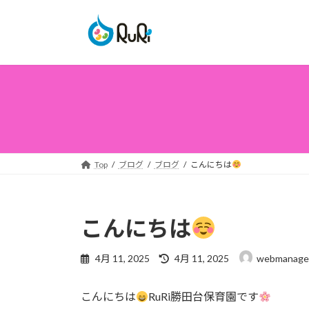
コ
ナ
ン
ビ
テ
ゲ
ン
ー
ツ
シ
へ
ョ
ス
ン
キ
に
ッ
移
プ
動
Top
ブログ
ブログ
こんにちは
こんにちは
最
4月 11, 2025
4月 11, 2025
webmanage
終
更
こんにちは
RuRi勝田台保育園です
新