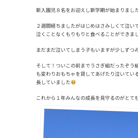
日
時
新入園児８名をお迎えし新学期が始まりまし
:
２週間経ちましたがはじめはさみしくて泣い
泣くことなくもりもりと食べることができま
まだまだ泣いてしまう子もいますが少しずつ
そして！ついこの前までうさぎ組だったぞう
も変わりおもちゃを貸してあげたり泣いてい
長していました
これから１年みんなの成長を見守るのがとて