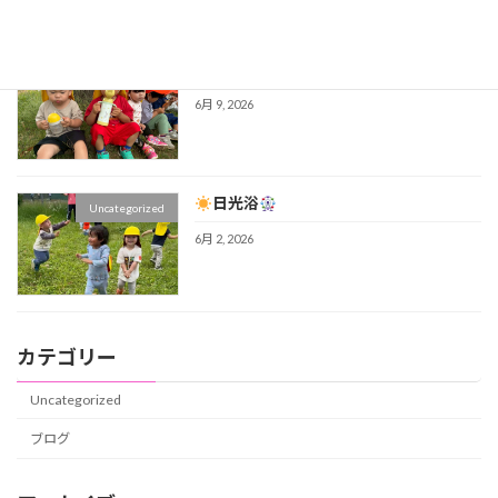
子どもの世界
Uncategorized
6月 9, 2026
日光浴
Uncategorized
6月 2, 2026
カテゴリー
Uncategorized
ブログ