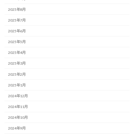
2025年8月
2025年7月
2025年6月
2025年5月
2025年4月
2025年3月
2025年2月
2025年1月
2024年12月
2024年11月
2024年10月
2024年9月